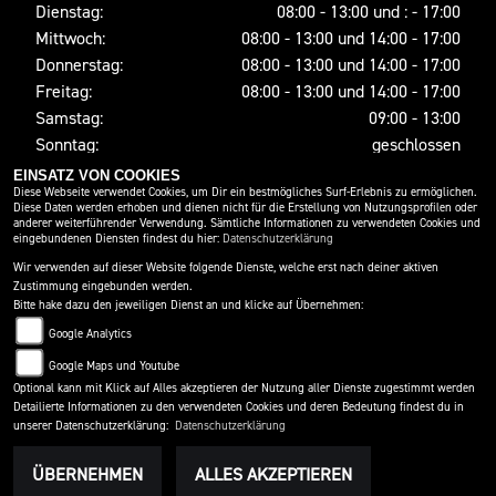
Dienstag:
08:00 - 13:00 und : - 17:00
Mittwoch:
08:00 - 13:00 und 14:00 - 17:00
Donnerstag:
08:00 - 13:00 und 14:00 - 17:00
Freitag:
08:00 - 13:00 und 14:00 - 17:00
Samstag:
09:00 - 13:00
Sonntag:
geschlossen
EINSATZ VON COOKIES
Diese Webseite verwendet Cookies, um Dir ein bestmögliches Surf-Erlebnis zu ermöglichen.
Diese Daten werden erhoben und dienen nicht für die Erstellung von Nutzungsprofilen oder
SOCIAL MEDIA
anderer weiterführender Verwendung. Sämtliche Informationen zu verwendeten Cookies und
eingebundenen Diensten findest du hier:
Datenschutzerklärung
Wir verwenden auf dieser Website folgende Dienste, welche erst nach deiner aktiven
Zustimmung eingebunden werden.
Bitte hake dazu den jeweiligen Dienst an und klicke auf Übernehmen:
Google Analytics
Google Maps und Youtube
Optional kann mit Klick auf Alles akzeptieren der Nutzung aller Dienste zugestimmt werden
Detailierte Informationen zu den verwendeten Cookies und deren Bedeutung findest du in
IMPRESSUM
DATENSCHUTZ
DISCLAIMER
unserer Datenschutzerklärung:
Datenschutzerklärung
BARRIEREFREIHEIT
AGB
ÜBERNEHMEN
ALLES AKZEPTIEREN
powered by 1000PS