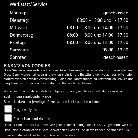
Werkstatt/Service
Montag:
geschlossen
Dienstag:
08:00 - 13:00 und : - 17:00
Mittwoch:
08:00 - 13:00 und 14:00 - 17:00
Donnerstag:
08:00 - 13:00 und 14:00 - 17:00
Freitag:
08:00 - 13:00 und 14:00 - 17:00
Samstag:
09:00 - 13:00
Sonntag:
geschlossen
EINSATZ VON COOKIES
Diese Webseite verwendet Cookies, um Dir ein bestmögliches Surf-Erlebnis zu ermöglichen.
Diese Daten werden erhoben und dienen nicht für die Erstellung von Nutzungsprofilen oder
SOCIAL MEDIA
anderer weiterführender Verwendung. Sämtliche Informationen zu verwendeten Cookies und
eingebundenen Diensten findest du hier:
Datenschutzerklärung
Wir verwenden auf dieser Website folgende Dienste, welche erst nach deiner aktiven
Zustimmung eingebunden werden.
Bitte hake dazu den jeweiligen Dienst an und klicke auf Übernehmen:
Google Analytics
Google Maps und Youtube
Optional kann mit Klick auf Alles akzeptieren der Nutzung aller Dienste zugestimmt werden
Detailierte Informationen zu den verwendeten Cookies und deren Bedeutung findest du in
IMPRESSUM
DATENSCHUTZ
DISCLAIMER
unserer Datenschutzerklärung:
Datenschutzerklärung