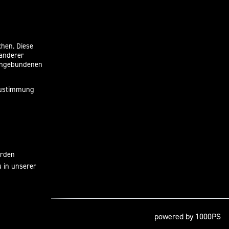
chen. Diese
 anderer
eingebundenen
 Zustimmung
erden
u in unserer
powered by 1000PS