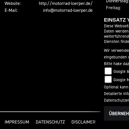
Donnerstag:
Website:
http://motorrad-loerper.de/
Freitag:
E-Mail:
info@motorrad-loerper.de
Samstag:
EINSATZ
Sonntag:
Diese Webseit
Werkstatt/S
Daten werden 
weiterführen
Montag:
Diensten finde
Dienstag:
Wir verwenden
Mittwoch:
eingebunden 
Donnerstag:
Bitte hake da
Freitag:
Google A
Samstag:
Google 
Sonntag:
Optional kann
Detailierte I
Datenschutze
ÜBERNE
IMPRESSUM
DATENSCHUTZ
DISCLAIMER
BARRIEREFRE