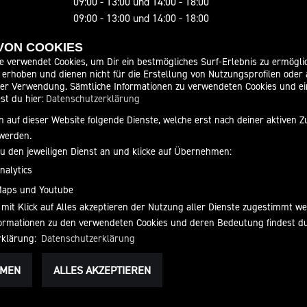
09:00 - 13:00 und 14:00 - 18:00
09:00 - 13:00 und 14:00 - 18:00
09:00 - 13:00
 VON COOKIES
geschlossen
e verwendet Cookies, um Dir ein bestmögliches Surf-Erlebnis zu ermögli
ervice
erhoben und dienen nicht für die Erstellung von Nutzungsprofilen oder
der Verwendung. Sämtliche Informationen zu verwendeten Cookies und 
geschlossen
st du hier:
Datenschutzerklärung
08:00 - 13:00 und : - 17:00
 auf dieser Website folgende Dienste, welche erst nach deiner aktiven
08:00 - 13:00 und 14:00 - 17:00
werden.
08:00 - 13:00 und 14:00 - 17:00
zu den jeweiligen Dienst an und klicke auf Übernehmen:
08:00 - 13:00 und 14:00 - 17:00
nalytics
09:00 - 13:00
Maps und Youtube
geschlossen
 mit Klick auf Alles akzeptieren der Nutzung aller Dienste zugestimmt w
nformationen zu den verwendeten Cookies und deren Bedeutung findest d
rklärung:
Datenschutzerklärung
HMEN
ALLES AKZEPTIEREN
IHEIT
AGB