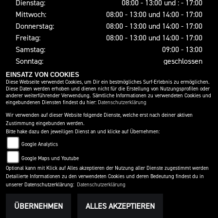
Dienstag:
08:00 - 13:00 und : - 17:00
Mittwoch:
08:00 - 13:00 und 14:00 - 17:00
Donnerstag:
08:00 - 13:00 und 14:00 - 17:00
Freitag:
08:00 - 13:00 und 14:00 - 17:00
Samstag:
09:00 - 13:00
Sonntag:
geschlossen
EINSATZ VON COOKIES
Diese Webseite verwendet Cookies, um Dir ein bestmögliches Surf-Erlebnis zu ermöglichen.
Diese Daten werden erhoben und dienen nicht für die Erstellung von Nutzungsprofilen oder
SOCIAL MEDIA
anderer weiterführender Verwendung. Sämtliche Informationen zu verwendeten Cookies und
eingebundenen Diensten findest du hier:
Datenschutzerklärung
Wir verwenden auf dieser Website folgende Dienste, welche erst nach deiner aktiven
Zustimmung eingebunden werden.
Bitte hake dazu den jeweiligen Dienst an und klicke auf Übernehmen:
Google Analytics
Google Maps und Youtube
Optional kann mit Klick auf Alles akzeptieren der Nutzung aller Dienste zugestimmt werden
Detailierte Informationen zu den verwendeten Cookies und deren Bedeutung findest du in
IMPRESSUM
DATENSCHUTZ
DISCLAIMER
unserer Datenschutzerklärung:
Datenschutzerklärung
BARRIEREFREIHEIT
AGB
ÜBERNEHMEN
ALLES AKZEPTIEREN
powered by 1000PS